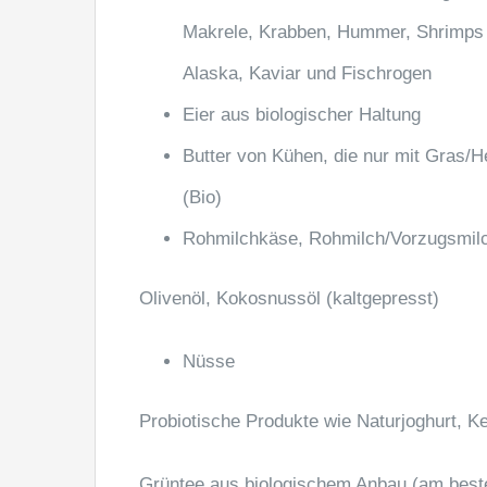
Makrele, Krabben, Hummer, Shrimps 
Alaska, Kaviar und Fischrogen
Eier aus biologischer Haltung
Butter von Kühen, die nur mit Gras/H
(Bio)
Rohmilchkäse, Rohmilch/Vorzugsmilch
Olivenöl, Kokosnussöl (kaltgepresst)
Nüsse
Probiotische Produkte wie Naturjoghurt, K
Grüntee aus biologischem Anbau (am best