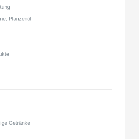
ltung
ine, Planzenöl
ukte
tige Getränke