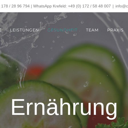
 178 / 28 96 794 | WhatsApp Krefeld: +49 (0) 172 / 58 48 007
|
info@c
E
LEISTUNGEN
GESUNDHEIT
TEAM
PRAXIS
Ernährung