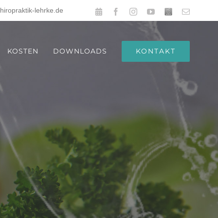
hiropraktik-lehrke.de
Online
Facebook
Instagram
YouTube
Benutzerdefiniert
E-
Terminbuchen
Mail
KONTAKT
KOSTEN
DOWNLOADS