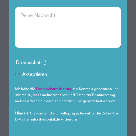
Datenschutz
*
Akzeptieren
Ich habe die
Datenschutzerklärung
zur Kenntnis genommen. Ich
stimme zu, dass meine Angaben und Daten zur Beantwortung
meiner Anfrage elektronisch erhoben und gespeichert werden.
Hinweis:
Sie können die Einwilligung jederzeit für die Zukunft per
E-Mail an info@helix-vital.de widerrufen.