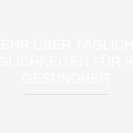
EHR ÜBER TÄGLIC
GLICHKEITEN FÜR I
GESUNDHEIT
che, Meditation, Bewegung, Trinken, Ernäh