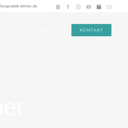
hiropraktik-lehrke.de
Online
Facebook
Instagram
YouTube
Benutzerdefiniert
E-
Terminbuchen
Mail
KONTAKT
KOSTEN
DOWNLOADS
per