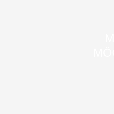
M
MÖ
Schlaf, Psy